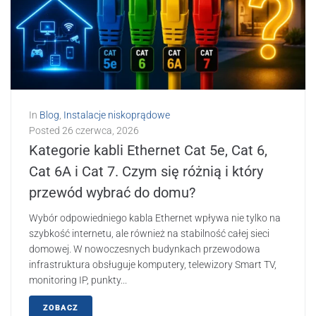
In
Blog
,
Instalacje niskoprądowe
Posted
26 czerwca, 2026
Kategorie kabli Ethernet Cat 5e, Cat 6,
Cat 6A i Cat 7. Czym się różnią i który
przewód wybrać do domu?
Wybór odpowiedniego kabla Ethernet wpływa nie tylko na
szybkość internetu, ale również na stabilność całej sieci
domowej. W nowoczesnych budynkach przewodowa
infrastruktura obsługuje komputery, telewizory Smart TV,
monitoring IP, punkty...
ZOBACZ