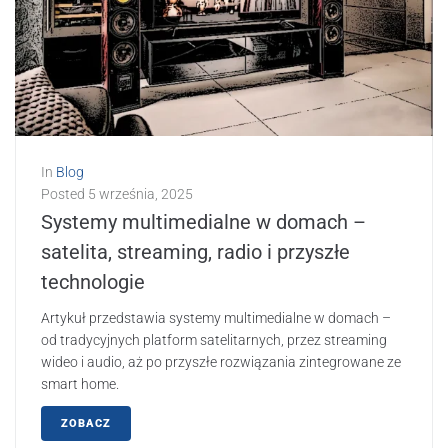
In
Blog
Posted
5 września, 2025
Systemy multimedialne w domach –
satelita, streaming, radio i przyszłe
technologie
Artykuł przedstawia systemy multimedialne w domach –
od tradycyjnych platform satelitarnych, przez streaming
wideo i audio, aż po przyszłe rozwiązania zintegrowane ze
smart home.
ZOBACZ