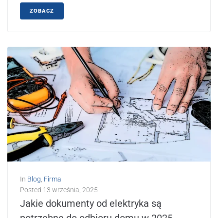
ZOBACZ
In
Blog
,
Firma
Posted
13 września, 2025
Jakie dokumenty od elektryka są
potrzebne do odbioru domu w 2025