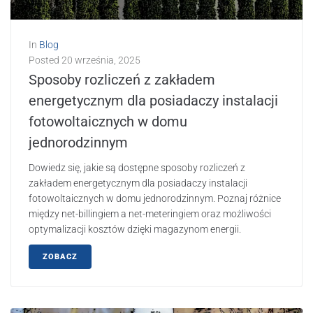
In
Blog
Posted
20 września, 2025
Sposoby rozliczeń z zakładem
energetycznym dla posiadaczy instalacji
fotowoltaicznych w domu
jednorodzinnym
Dowiedz się, jakie są dostępne sposoby rozliczeń z
zakładem energetycznym dla posiadaczy instalacji
fotowoltaicznych w domu jednorodzinnym. Poznaj różnice
między net-billingiem a net-meteringiem oraz możliwości
optymalizacji kosztów dzięki magazynom energii.
ZOBACZ