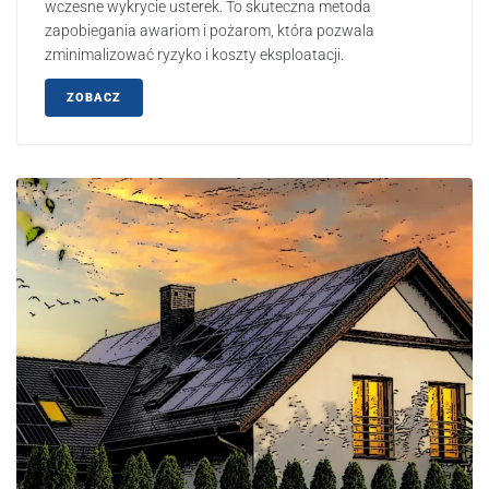
wczesne wykrycie usterek. To skuteczna metoda
zapobiegania awariom i pożarom, która pozwala
zminimalizować ryzyko i koszty eksploatacji.
ZOBACZ