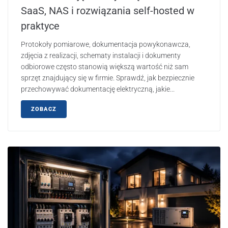
SaaS, NAS i rozwiązania self-hosted w
praktyce
Protokoły pomiarowe, dokumentacja powykonawcza,
zdjęcia z realizacji, schematy instalacji i dokumenty
odbiorowe często stanowią większą wartość niż sam
sprzęt znajdujący się w firmie. Sprawdź, jak bezpiecznie
przechowywać dokumentację elektryczną, jakie...
ZOBACZ