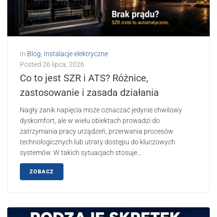
In
Blog
,
Instalacje elektryczne
Posted
26 lipca, 2026
Co to jest SZR i ATS? Różnice,
zastosowanie i zasada działania
Nagły zanik napięcia może oznaczać jedynie chwilowy
dyskomfort, ale w wielu obiektach prowadzi do
zatrzymania pracy urządzeń, przerwania procesów
technologicznych lub utraty dostępu do kluczowych
systemów. W takich sytuacjach stosuje...
ZOBACZ