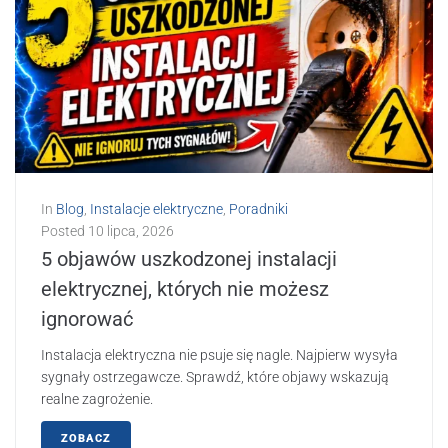
In
Blog
,
Instalacje elektryczne
,
Poradniki
Posted
10 lipca, 2026
5 objawów uszkodzonej instalacji
elektrycznej, których nie możesz
ignorować
Instalacja elektryczna nie psuje się nagle. Najpierw wysyła
sygnały ostrzegawcze. Sprawdź, które objawy wskazują
realne zagrożenie.
ZOBACZ