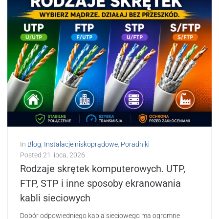
In
Blog
,
Instalacje niskoprądowe
,
Poradniki
Posted
21 lipca, 2026
Rodzaje skrętek komputerowych. UTP,
FTP, STP i inne sposoby ekranowania
kabli sieciowych
Dobór odpowiedniego kabla sieciowego ma ogromne