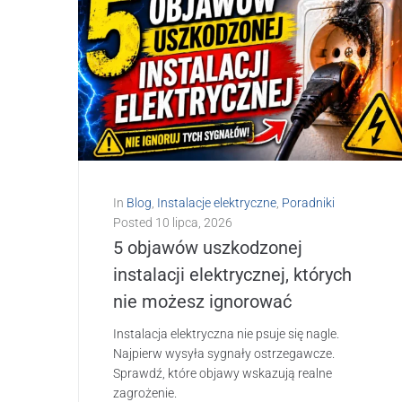
In
Blog
,
Instalacje elektryczne
,
Poradniki
Posted
10 lipca, 2026
5 objawów uszkodzonej
instalacji elektrycznej, których
nie możesz ignorować
Instalacja elektryczna nie psuje się nagle.
Najpierw wysyła sygnały ostrzegawcze.
Sprawdź, które objawy wskazują realne
zagrożenie.