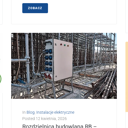
ZOBACZ
In
Blog
,
Instalacje elektryczne
Posted
12 kwietnia, 2026
Rozdzielnica budowlana RB –