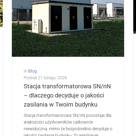
In
Blog
Posted
21 lutego, 2026
Stacja transformatorowa SN/nN
– dlaczego decyduje o jakości
zasilania w Twoim budynku
Stacja transformatorowa SN/nN pozostaje dla
większości użytkowników całkowicie
niewidoczna, mimo że bezpośrednio decyduje o
jakości zasilania budynku. To właśnie jej