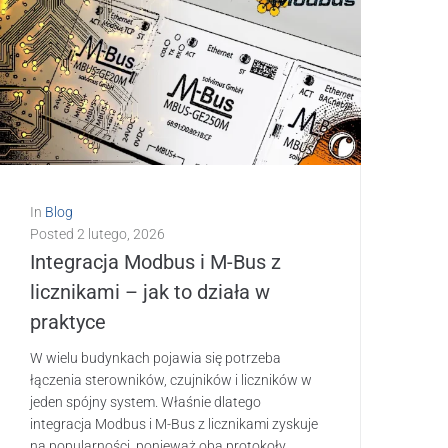
In
Blog
Posted
2 lutego, 2026
Integracja Modbus i M-Bus z
licznikami – jak to działa w
praktyce
W wielu budynkach pojawia się potrzeba
łączenia sterowników, czujników i liczników w
jeden spójny system. Właśnie dlatego
integracja Modbus i M-Bus z licznikami zyskuje
na popularności, ponieważ oba protokoły