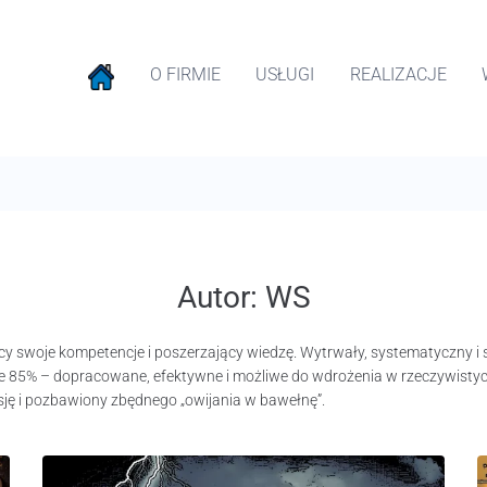
O FIRMIE
USŁUGI
REALIZACJE
Autor:
WS
cy swoje kompetencje i poszerzający wiedzę. Wytrwały, systematyczny i 
dne 85% – dopracowane, efektywne i możliwe do wdrożenia w rzeczywistyc
sję i pozbawiony zbędnego „owijania w bawełnę”.