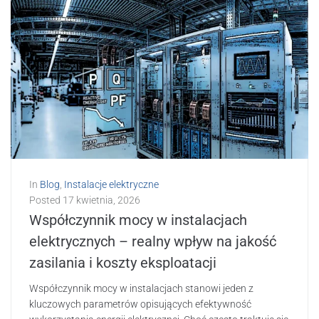
In
Blog
,
Instalacje elektryczne
Posted
17 kwietnia, 2026
Współczynnik mocy w instalacjach
elektrycznych – realny wpływ na jakość
zasilania i koszty eksploatacji
Współczynnik mocy w instalacjach stanowi jeden z
kluczowych parametrów opisujących efektywność