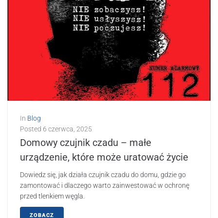
In
Blog
Posted
6 czerwca, 2025
Domowy czujnik czadu – małe
urządzenie, które może uratować życie
Dowiedz się, jak działa czujnik czadu do domu, gdzie go
zamontować i dlaczego warto zainwestować w ochronę
przed tlenkiem węgla.
ZOBACZ