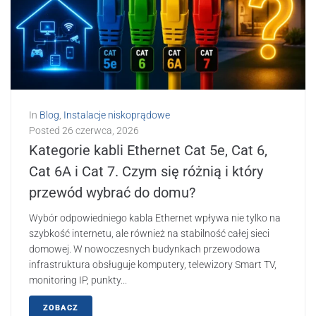
In
Blog
,
Instalacje niskoprądowe
Posted
26 czerwca, 2026
Kategorie kabli Ethernet Cat 5e, Cat 6,
Cat 6A i Cat 7. Czym się różnią i który
przewód wybrać do domu?
Wybór odpowiedniego kabla Ethernet wpływa nie tylko na
szybkość internetu, ale również na stabilność całej sieci
domowej. W nowoczesnych budynkach przewodowa
infrastruktura obsługuje komputery, telewizory Smart TV,
monitoring IP, punkty...
ZOBACZ