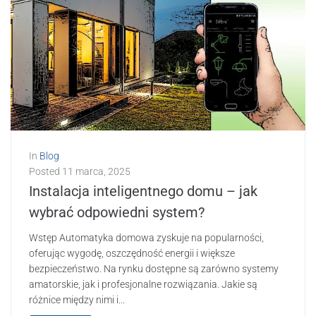
In
Blog
Posted
11 marca, 2025
Instalacja inteligentnego domu – jak
wybrać odpowiedni system?
Wstęp Automatyka domowa zyskuje na popularności,
oferując wygodę, oszczędność energii i większe
bezpieczeństwo. Na rynku dostępne są zarówno systemy
amatorskie, jak i profesjonalne rozwiązania. Jakie są
różnice między nimi i...