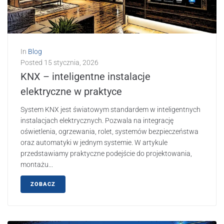
In
Blog
Posted
15 stycznia, 2026
KNX – inteligentne instalacje
elektryczne w praktyce
System KNX jest światowym standardem w inteligentnych
instalacjach elektrycznych. Pozwala na integrację
oświetlenia, ogrzewania, rolet, systemów bezpieczeństwa
oraz automatyki w jednym systemie. W artykule
przedstawiamy praktyczne podejście do projektowania,
montażu...
ZOBACZ