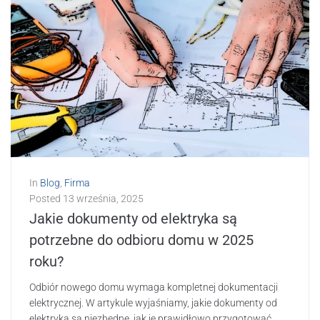
In
Blog
,
Firma
Posted
13 września, 2025
Jakie dokumenty od elektryka są
potrzebne do odbioru domu w 2025
roku?
Odbiór nowego domu wymaga kompletnej dokumentacji
elektrycznej. W artykule wyjaśniamy, jakie dokumenty od
elektryka są niezbędne, jak je prawidłowo przygotować