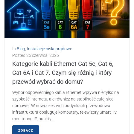
In
Blog
,
Instalacje niskoprądowe
Posted
26 czerwca, 2026
Kategorie kabli Ethernet Cat 5e, Cat 6,
Cat 6A i Cat 7. Czym się różnią i który
przewód wybrać do domu?
Wybór odpowiedniego kabla Ethernet wpływa nie tylko na
szybkość internetu, ale również na stabilność całej sieci
domowej. W nowoczesnych budynkach przewodowa
infrastruktura obsługuje komputery, telewizory Smart TV,
monitoring IP, punkty...
ZOBACZ