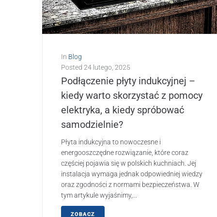
In
Blog
Posted
24 lutego, 2025
Podłączenie płyty indukcyjnej –
kiedy warto skorzystać z pomocy
elektryka, a kiedy spróbować
samodzielnie?
Płyta indukcyjna to nowoczesne i
energooszczędne rozwiązanie, które coraz
częściej pojawia się w polskich kuchniach. Jej
instalacja wymaga jednak odpowiedniej wiedzy
oraz zgodności z normami bezpieczeństwa. W
tym artykule wyjaśnimy,...
ZOBACZ