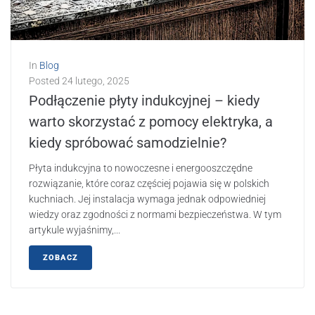
In
Blog
Posted
24 lutego, 2025
Podłączenie płyty indukcyjnej – kiedy
warto skorzystać z pomocy elektryka, a
kiedy spróbować samodzielnie?
Płyta indukcyjna to nowoczesne i energooszczędne
rozwiązanie, które coraz częściej pojawia się w polskich
kuchniach. Jej instalacja wymaga jednak odpowiedniej
wiedzy oraz zgodności z normami bezpieczeństwa. W tym
artykule wyjaśnimy,...
ZOBACZ