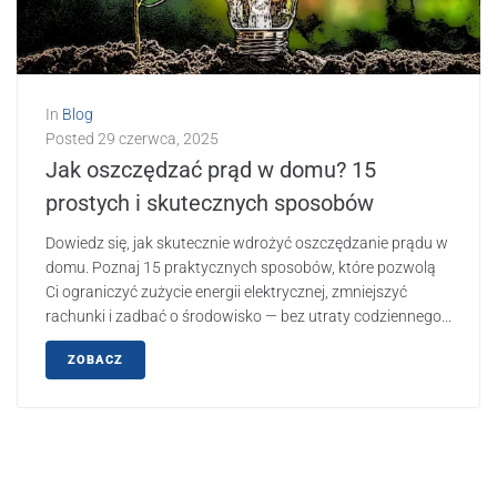
In
Blog
Posted
29 czerwca, 2025
Jak oszczędzać prąd w domu? 15
prostych i skutecznych sposobów
Dowiedz się, jak skutecznie wdrożyć oszczędzanie prądu w
domu. Poznaj 15 praktycznych sposobów, które pozwolą
Ci ograniczyć zużycie energii elektrycznej, zmniejszyć
rachunki i zadbać o środowisko — bez utraty codziennego...
ZOBACZ