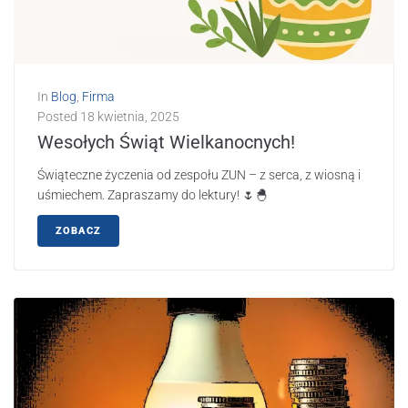
In
Blog
,
Firma
Posted
18 kwietnia, 2025
Wesołych Świąt Wielkanocnych!
Świąteczne życzenia od zespołu ZUN – z serca, z wiosną i
uśmiechem. Zapraszamy do lektury! 🌷🐣
ZOBACZ