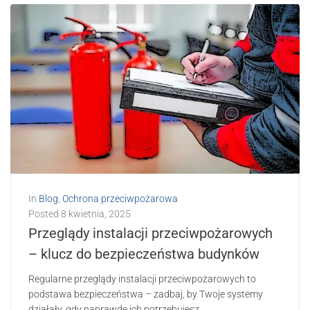
In
Blog
,
Ochrona przeciwpożarowa
Posted
8 kwietnia, 2025
Przeglądy instalacji przeciwpożarowych
– klucz do bezpieczeństwa budynków
Regularne przeglądy instalacji przeciwpożarowych to
podstawa bezpieczeństwa – zadbaj, by Twoje systemy
działały, gdy naprawdę ich potrzebujesz.