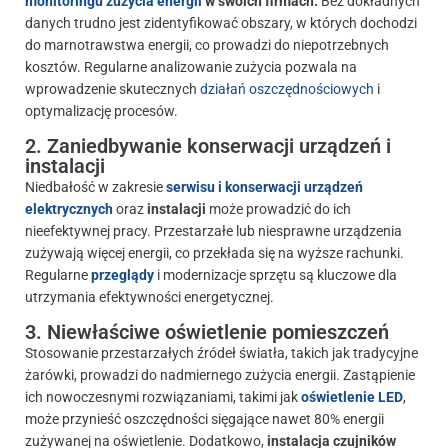
monitoringu zużycia energii
w swoich firmach.
Bez dokładnych
danych trudno jest zidentyfikować obszary, w których dochodzi
do marnotrawstwa energii, co prowadzi do niepotrzebnych
kosztów. Regularne analizowanie zużycia pozwala na
wprowadzenie skutecznych
działań oszczędnościowych
i
optymalizację procesów.
2. Zaniedbywanie konserwacji urządzeń i
instalacji
Niedbałość w zakresie
serwisu i konserwacji urządzeń
elektrycznych
oraz
instalacji
może prowadzić do ich
nieefektywnej pracy. Przestarzałe lub niesprawne urządzenia
zużywają więcej energii, co przekłada się na wyższe rachunki.
Regularne
przeglądy
i modernizacje sprzętu są kluczowe dla
utrzymania efektywności energetycznej.
3. Niewłaściwe oświetlenie pomieszczeń
Stosowanie przestarzałych źródeł światła, takich jak tradycyjne
żarówki, prowadzi do nadmiernego zużycia energii. Zastąpienie
ich nowoczesnymi rozwiązaniami, takimi jak
oświetlenie LED
,
może przynieść oszczędności sięgające nawet 80% energii
zużywanej na oświetlenie. Dodatkowo,
instalacja czujników