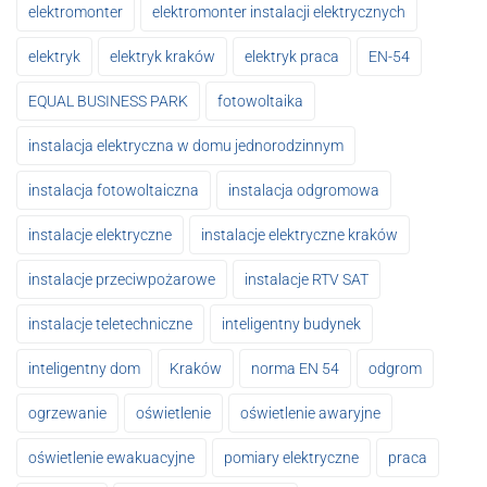
elektromonter
elektromonter instalacji elektrycznych
elektryk
elektryk kraków
elektryk praca
EN-54
EQUAL BUSINESS PARK
fotowoltaika
instalacja elektryczna w domu jednorodzinnym
instalacja fotowoltaiczna
instalacja odgromowa
instalacje elektryczne
instalacje elektryczne kraków
instalacje przeciwpożarowe
instalacje RTV SAT
instalacje teletechniczne
inteligentny budynek
inteligentny dom
Kraków
norma EN 54
odgrom
ogrzewanie
oświetlenie
oświetlenie awaryjne
oświetlenie ewakuacyjne
pomiary elektryczne
praca