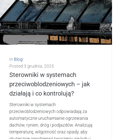
In
Blog
Posted
3 grudnia, 2025
Sterowniki w systemach
przeciwoblodzeniowych – jak
działają i co kontrolują?
Sterowniki w systemach
przeciwoblodzeniowych odpowiadają za
automatyczne uruchamianie ogrzewania
dachów, rynien, dróg i podjazdów. Analizują
temperaturę, wilgotność oraz opady, aby
skutecznie zapobiegać tworzeniu się lodu i