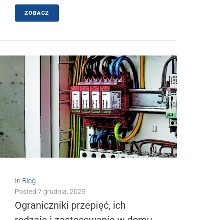
ZOBACZ
In
Blog
Posted
7 grudnia, 2025
Ograniczniki przepięć, ich