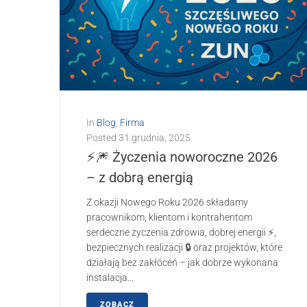
In
Blog
,
Firma
Posted
31 grudnia, 2025
⚡🎆 Życzenia noworoczne 2026
– z dobrą energią
Z okazji Nowego Roku 2026 składamy
pracownikom, klientom i kontrahentom
serdeczne życzenia zdrowia, dobrej energii ⚡,
bezpiecznych realizacji 🔒 oraz projektów, które
działają bez zakłóceń – jak dobrze wykonana
instalacja...
ZOBACZ