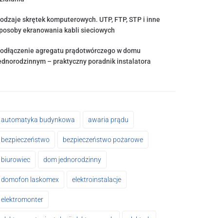
odzaje skrętek komputerowych. UTP, FTP, STP i inne
posoby ekranowania kabli sieciowych
odłączenie agregatu prądotwórczego w domu
ednorodzinnym – praktyczny poradnik instalatora
automatyka budynkowa
awaria prądu
bezpieczeństwo
bezpieczeństwo pożarowe
biurowiec
dom jednorodzinny
domofon laskomex
elektroinstalacje
elektromonter