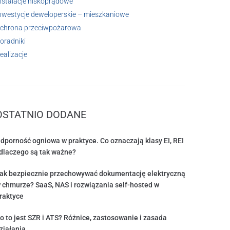
nstalacje niskoprądowe
nwestycje deweloperskie – mieszkaniowe
chrona przeciwpożarowa
oradniki
ealizacje
OSTATNIO DODANE
dporność ogniowa w praktyce. Co oznaczają klasy EI, REI
 dlaczego są tak ważne?
ak bezpiecznie przechowywać dokumentację elektryczną
 chmurze? SaaS, NAS i rozwiązania self-hosted w
raktyce
o to jest SZR i ATS? Różnice, zastosowanie i zasada
ziałania