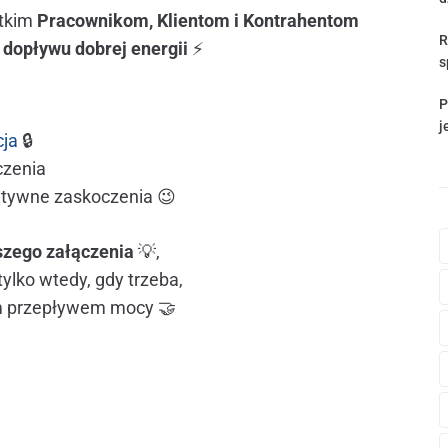
tkim
Pracownikom, Klientom i Kontrahentom
R
dopływu dobrej energii
⚡
s
P
j
cja
🔒
czenia
ytywne zaskoczenia 😉
szego załączenia
💡,
ylko wtedy, gdy trzeba,
ym przepływem mocy 🤝