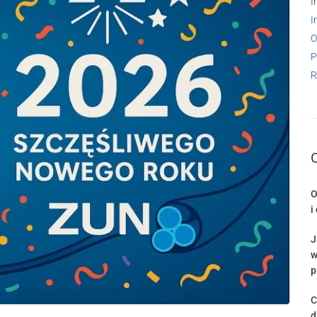
I
I
O
P
R
O
i
J
w
p
C
d