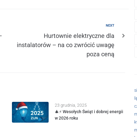
NEXT
–
Hurtownie elektryczne dla
instalatorów – na co zwrócić uwagę
poza ceną
s
l
23 grudnia, 2025
c
🎄⚡ Wesołych Świąt i dobrej energii
m
w 2026 roku
k
m