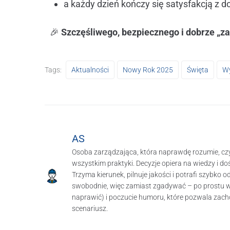
a każdy dzień kończy się satysfakcją z 
🎉
Szczęśliwego, bezpiecznego i dobrze „z
Tags:
Aktualności
Nowy Rok 2025
Święta
Wy
AS
Osoba zarządzająca, która naprawdę rozumie, czym
wszystkim praktyki. Decyzje opiera na wiedzy i doś
Trzyma kierunek, pilnuje jakości i potrafi szybko o
swobodnie, więc zamiast zgadywać – po prostu wie
naprawić) i poczucie humoru, które pozwala zac
scenariusz.