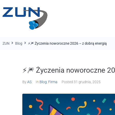
ZUN
Blog
⚡🎆 Życzenia noworoczne 2026 – z dobrą energią
⚡🎆 Życzenia noworoczne 20
By
AS
In
Blog
,
Firma
Posted
31 grudnia, 2025