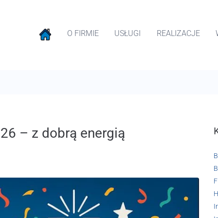
O FIRMIE
USŁUGI
REALIZACJE
26 – z dobrą energią
B
B
F
H
I