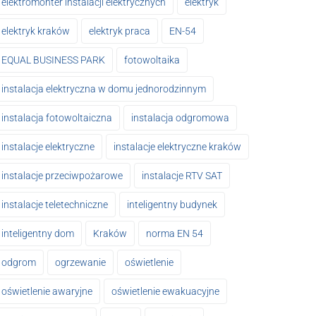
elektromonter instalacji elektrycznych
elektryk
elektryk kraków
elektryk praca
EN-54
EQUAL BUSINESS PARK
fotowoltaika
instalacja elektryczna w domu jednorodzinnym
instalacja fotowoltaiczna
instalacja odgromowa
instalacje elektryczne
instalacje elektryczne kraków
instalacje przeciwpożarowe
instalacje RTV SAT
instalacje teletechniczne
inteligentny budynek
inteligentny dom
Kraków
norma EN 54
odgrom
ogrzewanie
oświetlenie
oświetlenie awaryjne
oświetlenie ewakuacyjne