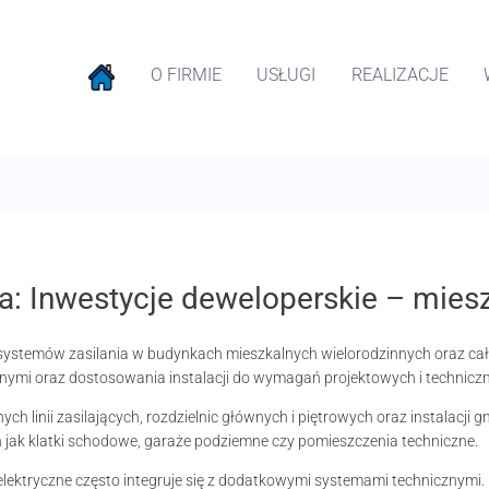
O FIRMIE
USŁUGI
REALIZACJE
a:
Inwestycje deweloperskie – mies
 systemów zasilania w budynkach mieszkalnych wielorodzinnych oraz cał
nymi oraz dostosowania instalacji do wymagań projektowych i techniczn
linii zasilających, rozdzielnic głównych i piętrowych oraz instalacji gn
h jak klatki schodowe, garaże podziemne czy pomieszczenia techniczne.
ektryczne często integruje się z dodatkowymi systemami technicznymi. Do