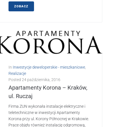
ZOBACZ
In
Inwestycje deweloperskie - mieszkaniowe
,
Realizacje
Posted
24 października, 2016
Apartamenty Korona – Kraków,
ul. Ruczaj
Firma ZUN wykonała instalacje elektryczne i
teletechniczne w inwestycji Apartamenty
Korona przy ul. Korony Północnej w Krakowie.
Prace objęły również instalację odgromową,