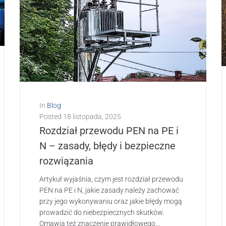
In
Blog
Posted
18 listopada, 2025
Rozdział przewodu PEN na PE i
N – zasady, błędy i bezpieczne
rozwiązania
Artykuł wyjaśnia, czym jest rozdział przewodu
PEN na PE i N, jakie zasady należy zachować
przy jego wykonywaniu oraz jakie błędy mogą
prowadzić do niebezpiecznych skutków.
Omawia też znaczenie prawidłowego...