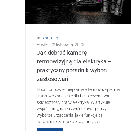
In
Blog
,
Firma
Posted
22 listopada, 2025
Jak dobrać kamerę
termowizyjną dla elektryka –
praktyczny poradnik wyboru i
zastosowań
Dobór odpowiedniej kamery termowizyjnej ma
kluczowe znaczenie dla bezpieczeństwa i
skuteczności pracy elektryka. W artykule
wyjaśniamy, na co zwrócić uwagę przy
wyborze urządzenia, jakie funkcje są
najważniejsze oraz jak wykorzystać...