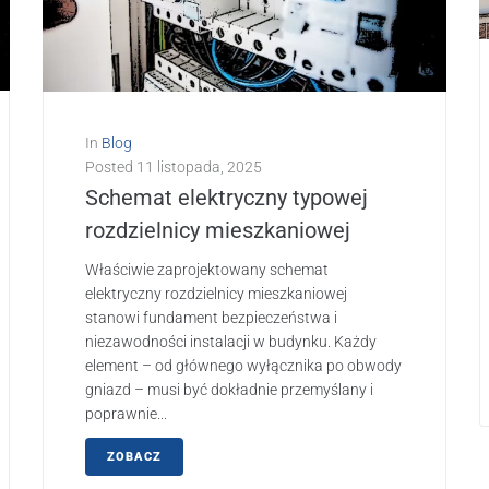
In
Blog
Posted
11 listopada, 2025
Schemat elektryczny typowej
rozdzielnicy mieszkaniowej
Właściwie zaprojektowany schemat
elektryczny rozdzielnicy mieszkaniowej
stanowi fundament bezpieczeństwa i
niezawodności instalacji w budynku. Każdy
element – od głównego wyłącznika po obwody
gniazd – musi być dokładnie przemyślany i
poprawnie...
ZOBACZ