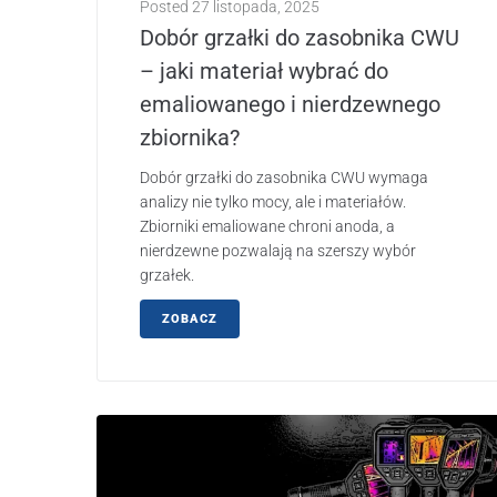
Posted
27 listopada, 2025
Dobór grzałki do zasobnika CWU
– jaki materiał wybrać do
emaliowanego i nierdzewnego
zbiornika?
Dobór grzałki do zasobnika CWU wymaga
analizy nie tylko mocy, ale i materiałów.
Zbiorniki emaliowane chroni anoda, a
nierdzewne pozwalają na szerszy wybór
grzałek.
ZOBACZ