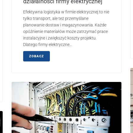
działalności firmy elektrycznej
Efektywna logistyka w firmie elektrycznej to nie
tylko transport, ale też przemyślane
planowanie dostaw i magazynowania. Każde
opóźnienie materiałów może zatrzymać prace
instalacyjne i zwiększyć koszty projektu.
Dlatego firmy elektryczne...
ZOBACZ