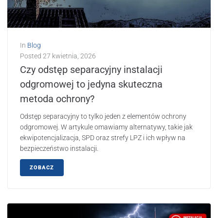
In
Blog
Posted
27 kwietnia, 2026
Czy odstęp separacyjny instalacji
odgromowej to jedyna skuteczna
metoda ochrony?
Odstęp separacyjny to tylko jeden z elementów ochrony
odgromowej. W artykule omawiamy alternatywy, takie jak
ekwipotencjalizacja, SPD oraz strefy LPZ i ich wpływ na
bezpieczeństwo instalacji.
ZOBACZ