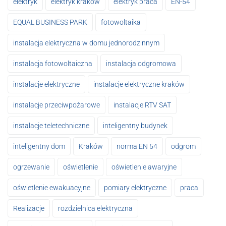
elektryk
elektryk kraków
elektryk praca
EN-54
EQUAL BUSINESS PARK
fotowoltaika
instalacja elektryczna w domu jednorodzinnym
instalacja fotowoltaiczna
instalacja odgromowa
instalacje elektryczne
instalacje elektryczne kraków
instalacje przeciwpożarowe
instalacje RTV SAT
instalacje teletechniczne
inteligentny budynek
inteligentny dom
Kraków
norma EN 54
odgrom
ogrzewanie
oświetlenie
oświetlenie awaryjne
oświetlenie ewakuacyjne
pomiary elektryczne
praca
Realizacje
rozdzielnica elektryczna