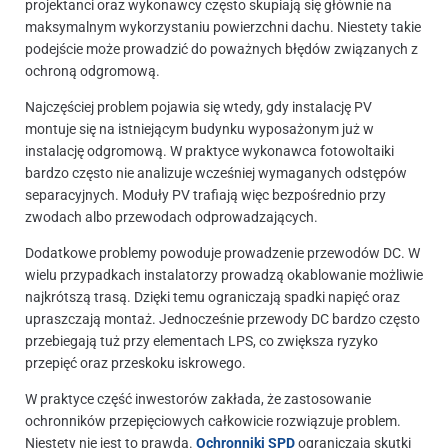
projektanci oraz wykonawcy często skupiają się głównie na
maksymalnym wykorzystaniu powierzchni dachu. Niestety takie
podejście może prowadzić do poważnych błędów związanych z
ochroną odgromową.
Najczęściej problem pojawia się wtedy, gdy instalację PV
montuje się na istniejącym budynku wyposażonym już w
instalację odgromową. W praktyce wykonawca fotowoltaiki
bardzo często nie analizuje wcześniej wymaganych odstępów
separacyjnych. Moduły PV trafiają więc bezpośrednio przy
zwodach albo przewodach odprowadzających.
Dodatkowe problemy powoduje prowadzenie przewodów DC. W
wielu przypadkach instalatorzy prowadzą okablowanie możliwie
najkrótszą trasą. Dzięki temu ograniczają spadki napięć oraz
upraszczają montaż. Jednocześnie przewody DC bardzo często
przebiegają tuż przy elementach LPS, co zwiększa ryzyko
przepięć oraz przeskoku iskrowego.
W praktyce część inwestorów zakłada, że zastosowanie
ochronników przepięciowych całkowicie rozwiązuje problem.
Niestety nie jest to prawdą.
Ochronniki SPD
ograniczają skutki