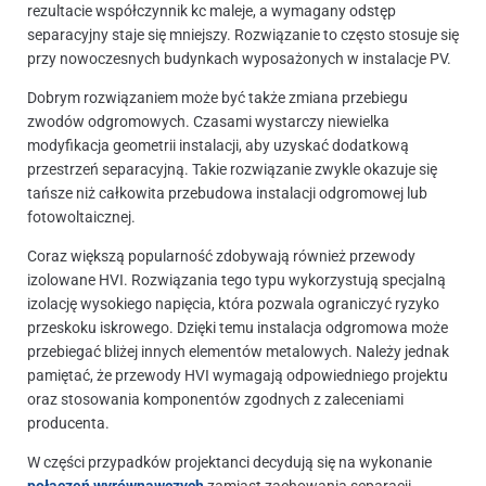
rezultacie współczynnik kc maleje, a wymagany odstęp
separacyjny staje się mniejszy. Rozwiązanie to często stosuje się
przy nowoczesnych budynkach wyposażonych w instalacje PV.
Dobrym rozwiązaniem może być także zmiana przebiegu
zwodów odgromowych. Czasami wystarczy niewielka
modyfikacja geometrii instalacji, aby uzyskać dodatkową
przestrzeń separacyjną. Takie rozwiązanie zwykle okazuje się
tańsze niż całkowita przebudowa instalacji odgromowej lub
fotowoltaicznej.
Coraz większą popularność zdobywają również przewody
izolowane HVI. Rozwiązania tego typu wykorzystują specjalną
izolację wysokiego napięcia, która pozwala ograniczyć ryzyko
przeskoku iskrowego. Dzięki temu instalacja odgromowa może
przebiegać bliżej innych elementów metalowych. Należy jednak
pamiętać, że przewody HVI wymagają odpowiedniego projektu
oraz stosowania komponentów zgodnych z zaleceniami
producenta.
W części przypadków projektanci decydują się na wykonanie
połączeń wyrównawczych
zamiast zachowania separacji.