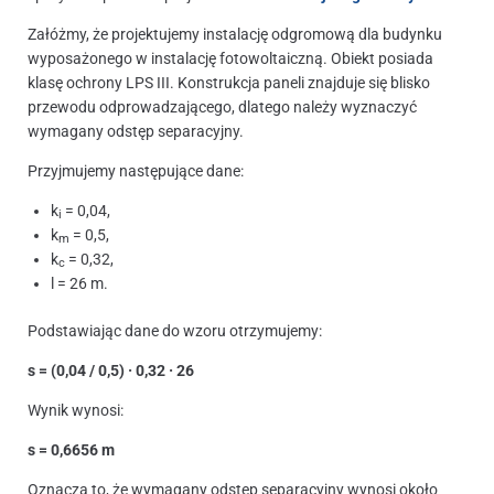
Załóżmy, że projektujemy instalację odgromową dla budynku
wyposażonego w instalację fotowoltaiczną. Obiekt posiada
klasę ochrony LPS III. Konstrukcja paneli znajduje się blisko
przewodu odprowadzającego, dlatego należy wyznaczyć
wymagany odstęp separacyjny.
Przyjmujemy następujące dane:
k
= 0,04,
i
k
= 0,5,
m
k
= 0,32,
c
l = 26 m.
Podstawiając dane do wzoru otrzymujemy:
s = (0,04 / 0,5) · 0,32 · 26
Wynik wynosi:
s = 0,6656 m
Oznacza to, że wymagany odstęp separacyjny wynosi około