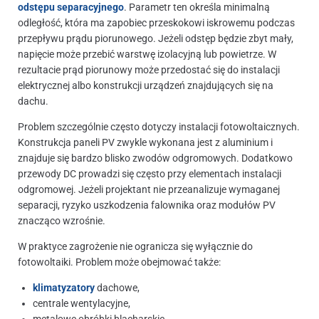
odstępu separacyjnego
. Parametr ten określa minimalną
odległość, która ma zapobiec przeskokowi iskrowemu podczas
przepływu prądu piorunowego. Jeżeli odstęp będzie zbyt mały,
napięcie może przebić warstwę izolacyjną lub powietrze. W
rezultacie prąd piorunowy może przedostać się do instalacji
elektrycznej albo konstrukcji urządzeń znajdujących się na
dachu.
Problem szczególnie często dotyczy instalacji fotowoltaicznych.
Konstrukcja paneli PV zwykle wykonana jest z aluminium i
znajduje się bardzo blisko zwodów odgromowych. Dodatkowo
przewody DC prowadzi się często przy elementach instalacji
odgromowej. Jeżeli projektant nie przeanalizuje wymaganej
separacji, ryzyko uszkodzenia falownika oraz modułów PV
znacząco wzrośnie.
W praktyce zagrożenie nie ogranicza się wyłącznie do
fotowoltaiki. Problem może obejmować także:
klimatyzatory
dachowe,
centrale wentylacyjne,
metalowe obróbki blacharskie,