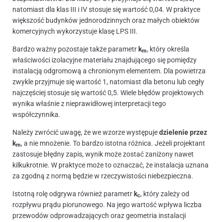
natomiast dla klas III i IV stosuje się wartość 0,04. W praktyce
większość budynków jednorodzinnych oraz małych obiektów
komercyjnych wykorzystuje klasę LPS III.
Bardzo ważny pozostaje także parametr
k
, który określa
m
właściwości izolacyjne materiału znajdującego się pomiędzy
instalacją odgromową a chronionym elementem. Dla powietrza
zwykle przyjmuje się wartość 1, natomiast dla betonu lub cegły
najczęściej stosuje się wartość 0,5. Wiele błędów projektowych
wynika właśnie z nieprawidłowej interpretacji tego
współczynnika.
Należy zwrócić uwagę, że we wzorze występuje
dzielenie przez
k
, a nie mnożenie. To bardzo istotna różnica. Jeżeli projektant
m
zastosuje błędny zapis, wynik może zostać zaniżony nawet
kilkukrotnie. W praktyce może to oznaczać, że instalacja uznana
za zgodną z normą będzie w rzeczywistości niebezpieczna.
Istotną rolę odgrywa również parametr
k
, który zależy od
c
rozpływu prądu piorunowego. Na jego wartość wpływa liczba
przewodów odprowadzających oraz geometria instalacji