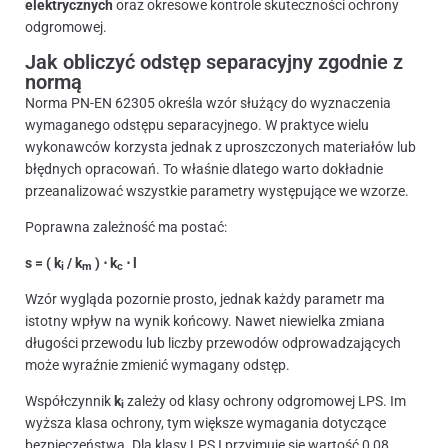
elektrycznych
oraz okresowe kontrole skuteczności ochrony
odgromowej.
Jak obliczyć odstęp separacyjny zgodnie z
normą
Norma PN-EN 62305 określa wzór służący do wyznaczenia
wymaganego odstępu separacyjnego. W praktyce wielu
wykonawców korzysta jednak z uproszczonych materiałów lub
błędnych opracowań. To właśnie dlatego warto dokładnie
przeanalizować wszystkie parametry występujące we wzorze.
Poprawna zależność ma postać:
s = ( k
/ k
) ⋅ k
⋅ l
i
m
c
Wzór wygląda pozornie prosto, jednak każdy parametr ma
istotny wpływ na wynik końcowy. Nawet niewielka zmiana
długości przewodu lub liczby przewodów odprowadzających
może wyraźnie zmienić wymagany odstęp.
Współczynnik
k
zależy od klasy ochrony odgromowej LPS. Im
i
wyższa klasa ochrony, tym większe wymagania dotyczące
bezpieczeństwa. Dla klasy LPS I przyjmuje się wartość 0,08,