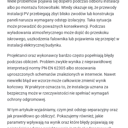
Wiele problemów pojawia się dopiero podczas odbioru instalacji
albo po montażu fotowoltaiki. Wtedy okazuje się, że przewody
instalacji PV przebiegają zbyt blisko zwodów lub konstrukcja
paneli narusza wymagany odstęp izolacyjny. Taka sytuacja
może prowadzić do poważnych konsekwencji. Podczas
wyładowania atmosferycznego może dojść do przeskoku
iskrowego, uszkodzenia falownika lub pojawienia się przepięć w
instalacji elektrycznej budynku.
Projektanci oraz wykonawcy bardzo często popełniają błędy
podczas obliczeń. Problem zwykle wynika z nieprawidłowej
interpretacji normy PN-EN 62305 albo stosowania
uproszczonych schematów znalezionych w internecie. Nawet
niewielki błąd we wzorze może całkowicie zmienić wynik
końcowy. W praktyce oznacza to, że instalacja uznana za
bezpieczną może w rzeczywistości nie spełniać wymagań
ochrony odgromowej.
W tym artykule wyjaśniamy, czym jest odstęp separacyjny oraz
jak prawidłowo go obliczyć. Pokazujemy również, jakie
parametry wpływają na wynik oraz które błędy pojawiają się