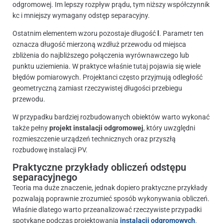
odgromowej. Im lepszy rozpływ prądu, tym niższy współczynnik
kc i mniejszy wymagany odstęp separacyjny.
Ostatnim elementem wzoru pozostaje długość
l
. Parametr ten
oznacza długość mierzoną wzdłuż przewodu od miejsca
zbliżenia do najbliższego połączenia wyrównawczego lub
punktu uziemienia. W praktyce właśnie tutaj pojawia się wiele
błędów pomiarowych. Projektanci często przyjmują odległość
geometryczną zamiast rzeczywistej długości przebiegu
przewodu.
W przypadku bardziej rozbudowanych obiektów warto wykonać
także pełny
projekt instalacji odgromowej
, który uwzględni
rozmieszczenie urządzeń technicznych oraz przyszłą
rozbudowę instalacji PV.
Praktyczne przykłady obliczeń odstępu
separacyjnego
Teoria ma duże znaczenie, jednak dopiero praktyczne przykłady
pozwalają poprawnie zrozumieć sposób wykonywania obliczeń.
Właśnie dlatego warto przeanalizować rzeczywiste przypadki
spotykane podczas projektowania
instalacji odgromowych
.