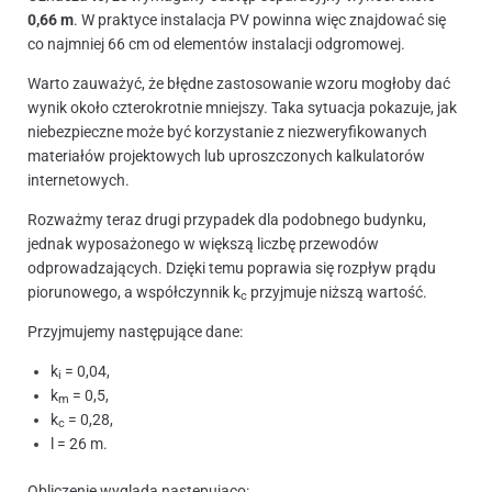
0,66 m
. W praktyce instalacja PV powinna więc znajdować się
co najmniej 66 cm od elementów instalacji odgromowej.
Warto zauważyć, że błędne zastosowanie wzoru mogłoby dać
wynik około czterokrotnie mniejszy. Taka sytuacja pokazuje, jak
niebezpieczne może być korzystanie z niezweryfikowanych
materiałów projektowych lub uproszczonych kalkulatorów
internetowych.
Rozważmy teraz drugi przypadek dla podobnego budynku,
jednak wyposażonego w większą liczbę przewodów
odprowadzających. Dzięki temu poprawia się rozpływ prądu
piorunowego, a współczynnik k
przyjmuje niższą wartość.
c
Przyjmujemy następujące dane:
k
= 0,04,
i
k
= 0,5,
m
k
= 0,28,
c
l = 26 m.
Obliczenie wygląda następująco: