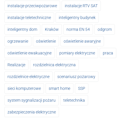
instalacje przeciwpożarowe
instalacje RTV SAT
instalacje teletechniczne
inteligentny budynek
inteligentny dom
Kraków
norma EN 54
odgrom
ogrzewanie
oświetlenie
oświetlenie awaryjne
oświetlenie ewakuacyjne
pomiary elektryczne
praca
Realizacje
rozdzielnica elektryczna
rozdzielnice elektryczne
scenariusz pożarowy
sieci komputerowe
smart home
SSP
system sygnalizacji pożaru
teletechnika
zabezpieczenia elektryczne