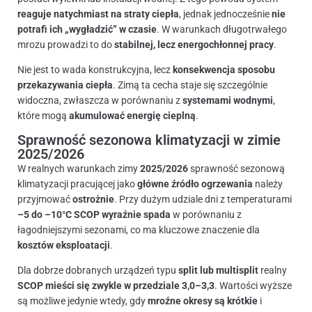
reaguje natychmiast na straty ciepła
, jednak jednocześnie
nie
potrafi ich „wygładzić” w czasie
. W warunkach długotrwałego
mrozu prowadzi to do
stabilnej, lecz energochłonnej pracy
.
Nie jest to wada konstrukcyjna, lecz
konsekwencja sposobu
przekazywania ciepła
. Zimą ta cecha staje się szczególnie
widoczna, zwłaszcza w porównaniu z
systemami wodnymi
,
które mogą
akumulować energię cieplną
.
Sprawność sezonowa klimatyzacji w zimie
2025/2026
W realnych warunkach zimy
2025/2026
sprawność sezonową
klimatyzacji pracującej jako
główne źródło ogrzewania
należy
przyjmować
ostrożnie
. Przy dużym udziale dni z temperaturami
–5 do –10°C
SCOP wyraźnie spada
w porównaniu z
łagodniejszymi sezonami, co ma kluczowe znaczenie dla
kosztów eksploatacji
.
Dla dobrze dobranych urządzeń typu
split lub multisplit
realny
SCOP mieści się zwykle w przedziale 3,0–3,3
. Wartości wyższe
są możliwe jedynie wtedy, gdy
mroźne okresy są krótkie
i