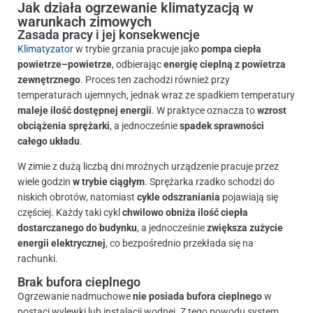
Jak działa ogrzewanie klimatyzacją w
warunkach zimowych
Zasada pracy i jej konsekwencje
Klimatyzator
w trybie grzania pracuje jako
pompa ciepła
powietrze–powietrze
, odbierając
energię cieplną z powietrza
zewnętrznego
. Proces ten zachodzi również przy
temperaturach ujemnych, jednak wraz ze spadkiem temperatury
maleje ilość dostępnej energii
. W praktyce oznacza to
wzrost
obciążenia sprężarki
, a jednocześnie
spadek sprawności
całego układu
.
W zimie z dużą liczbą dni mroźnych urządzenie pracuje przez
wiele godzin
w trybie ciągłym
. Sprężarka rzadko schodzi do
niskich obrotów, natomiast
cykle odszraniania
pojawiają się
częściej. Każdy taki cykl
chwilowo obniża ilość ciepła
dostarczanego do budynku
, a jednocześnie
zwiększa zużycie
energii elektrycznej
, co bezpośrednio przekłada się na
rachunki.
Brak bufora cieplnego
Ogrzewanie nadmuchowe
nie posiada bufora cieplnego
w
postaci wylewki lub instalacji wodnej. Z tego powodu system