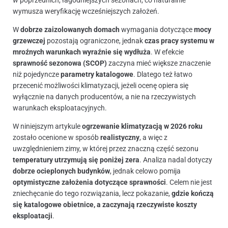
wymusza weryfikację wcześniejszych założeń.
W
dobrze zaizolowanych domach
wymagania dotyczące
mocy
grzewczej
pozostają ograniczone, jednak
czas pracy systemu w
mroźnych warunkach wyraźnie się wydłuża
. W efekcie
sprawność sezonowa (SCOP)
zaczyna mieć większe znaczenie
niż pojedyncze
parametry katalogowe
. Dlatego też łatwo
przecenić możliwości klimatyzacji, jeżeli ocenę opiera się
wyłącznie na danych producentów, a nie na rzeczywistych
warunkach eksploatacyjnych.
W niniejszym artykule
ogrzewanie klimatyzacją w 2026 roku
zostało ocenione w sposób
realistyczny
, a więc z
uwzględnieniem zimy, w której przez znaczną część sezonu
temperatury utrzymują się poniżej zera
. Analiza nadal dotyczy
dobrze ocieplonych budynków
, jednak celowo pomija
optymistyczne założenia dotyczące sprawności
. Celem nie jest
zniechęcanie do tego rozwiązania, lecz pokazanie,
gdzie kończą
się katalogowe obietnice, a zaczynają rzeczywiste koszty
eksploatacji
.