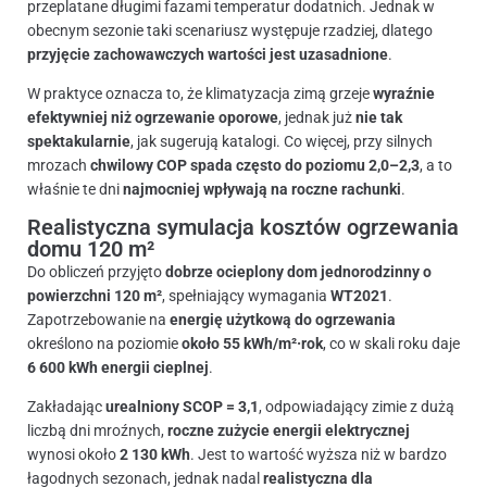
przeplatane długimi fazami temperatur dodatnich. Jednak w
obecnym sezonie taki scenariusz występuje rzadziej, dlatego
przyjęcie zachowawczych wartości jest uzasadnione
.
W praktyce oznacza to, że klimatyzacja zimą grzeje
wyraźnie
efektywniej niż ogrzewanie oporowe
, jednak już
nie tak
spektakularnie
, jak sugerują katalogi. Co więcej, przy silnych
mrozach
chwilowy COP spada często do poziomu 2,0–2,3
, a to
właśnie te dni
najmocniej wpływają na roczne rachunki
.
Realistyczna symulacja kosztów ogrzewania
domu 120 m²
Do obliczeń przyjęto
dobrze ocieplony dom jednorodzinny o
powierzchni 120 m²
, spełniający wymagania
WT2021
.
Zapotrzebowanie na
energię użytkową do ogrzewania
określono na poziomie
około 55 kWh/m²·rok
, co w skali roku daje
6 600 kWh energii cieplnej
.
Zakładając
urealniony SCOP = 3,1
, odpowiadający zimie z dużą
liczbą dni mroźnych,
roczne zużycie energii elektrycznej
wynosi około
2 130 kWh
. Jest to wartość wyższa niż w bardzo
łagodnych sezonach, jednak nadal
realistyczna dla