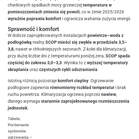
chwilowych spadkach mocy grzewczej
temperatura w
pomieszczeniach zmienia się powoli
, co w zimie 2025/2026
wyraźnie poprawia komfort
i ogranicza wahania zużycia energii.
Sprawność i komfort
W dobrze zaprojektowanych instalacjach
powietrze–woda z
podłogówką
realny
SCOP mieści się zwykle w przedziale 3,5–
3,8
, nawet w chłodniejszych sezonach. Z kolei dla klimatyzacji,
przy dużej liczbie dni z temperaturami poniżej zera,
SCOP spada
częściej do zakresu 3,0–3,3
. Wynika to z
wyższej temperatury
skraplania
oraz
częstszych cykli odszraniania
.
Istotną różnicą pozostaje
komfort cieplny
. Ogrzewanie
podłogowe zapewnia
równomierny rozkład temperatur
i brak
ruchu powietrza. Klimatyzacja ogrzewa poprzez
nawiew
,
dlatego wymaga
starannie zaprojektowanego rozmieszczenia
jednostek
.
Tabela:
Porównanie
systemów
ogrzewania –