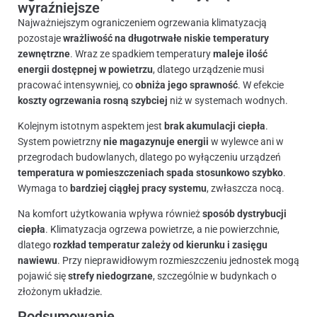
wyraźniejsze
Najważniejszym ograniczeniem ogrzewania klimatyzacją
pozostaje
wrażliwość na długotrwałe niskie temperatury
zewnętrzne
. Wraz ze spadkiem temperatury
maleje ilość
energii dostępnej w powietrzu
, dlatego urządzenie musi
pracować intensywniej, co
obniża jego sprawność
. W efekcie
koszty ogrzewania rosną szybciej
niż w systemach wodnych.
Kolejnym istotnym aspektem jest
brak akumulacji ciepła
.
System powietrzny
nie magazynuje energii
w wylewce ani w
przegrodach budowlanych, dlatego po wyłączeniu urządzeń
temperatura w pomieszczeniach spada stosunkowo szybko
.
Wymaga to
bardziej ciągłej pracy systemu
, zwłaszcza nocą.
Na komfort użytkowania wpływa również
sposób dystrybucji
ciepła
. Klimatyzacja ogrzewa powietrze, a nie powierzchnie,
dlatego
rozkład temperatur zależy od kierunku i zasięgu
nawiewu
. Przy nieprawidłowym rozmieszczeniu jednostek mogą
pojawić się
strefy niedogrzane
, szczególnie w budynkach o
złożonym układzie.
Podsumowanie