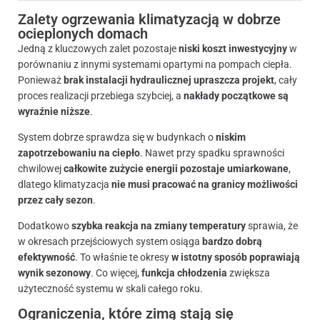
Zalety ogrzewania klimatyzacją w dobrze
ocieplonych domach
Jedną z kluczowych zalet pozostaje
niski koszt inwestycyjny
w
porównaniu z innymi systemami opartymi na pompach ciepła.
Ponieważ
brak instalacji hydraulicznej upraszcza projekt
, cały
proces realizacji przebiega szybciej, a
nakłady początkowe są
wyraźnie niższe
.
System dobrze sprawdza się w budynkach o
niskim
zapotrzebowaniu na ciepło
. Nawet przy spadku sprawności
chwilowej
całkowite zużycie energii pozostaje umiarkowane
,
dlatego klimatyzacja
nie musi pracować na granicy możliwości
przez cały sezon
.
Dodatkowo
szybka reakcja na zmiany temperatury
sprawia, że
w okresach przejściowych system osiąga
bardzo dobrą
efektywność
. To właśnie te okresy
w istotny sposób poprawiają
wynik sezonowy
. Co więcej,
funkcja chłodzenia
zwiększa
użyteczność systemu w skali całego roku.
Ograniczenia, które zimą stają się