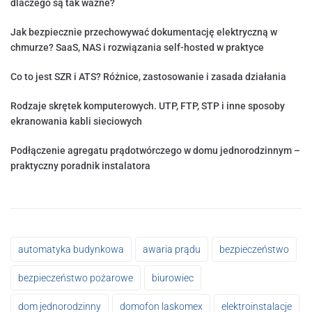
dlaczego są tak ważne?
Jak bezpiecznie przechowywać dokumentację elektryczną w
chmurze? SaaS, NAS i rozwiązania self-hosted w praktyce
Co to jest SZR i ATS? Różnice, zastosowanie i zasada działania
Rodzaje skrętek komputerowych. UTP, FTP, STP i inne sposoby
ekranowania kabli sieciowych
Podłączenie agregatu prądotwórczego w domu jednorodzinnym –
praktyczny poradnik instalatora
automatyka budynkowa
awaria prądu
bezpieczeństwo
bezpieczeństwo pożarowe
biurowiec
dom jednorodzinny
domofon laskomex
elektroinstalacje