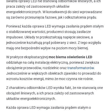
światła oprawy LED nie stanowią odbiorników liniowych, a ich
praca zależy od zastosowanych układów
energoelektronicznych. W konsekwencji do sieci wprowadzane
są zarówno przesunięcia fazowe, jak i odkształcenia prądu.
Ponieważ każda oprawa LED wymaga zasilania prądem stałym
o stabilizowanej wartości, producenci stosują zasilacze
impulsowe. Układy te przekształcają napięcie sieciowe, a
jednocześnie kształtują prąd pobierany z sieci. Z tego względu
mają one bezpośredni wpływ na poziom mocy biernej.
W praktyce eksploatacyjnej
moc bierna oświetlenie LED
oddziałuje na całą instalację elektryczną, ponieważ zwiększa
obciążenie przewodów, rozdzielnic oraz
transformatorów
.
Jednocześnie w większych obiektach zjawisko to prowadzi do
wzrostu kosztów energii, mimo że moc czynna nie rośnie.
Z charakteru odbiorników LED wynika fakt, że nie stanowią one
obciążeń liniowych, a ich praca zależy od zastosowanych
układów energoelektronicznych.
Każda oprawa LED wymaga zasilania prądem stałym o