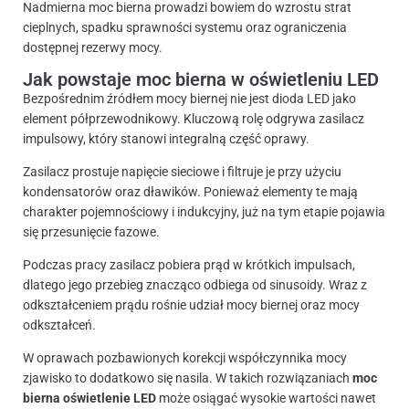
Nadmierna moc bierna prowadzi bowiem do wzrostu strat
cieplnych, spadku sprawności systemu oraz ograniczenia
dostępnej rezerwy mocy.
Jak powstaje moc bierna w oświetleniu LED
Bezpośrednim źródłem mocy biernej nie jest dioda LED jako
element półprzewodnikowy. Kluczową rolę odgrywa zasilacz
impulsowy, który stanowi integralną część oprawy.
Zasilacz prostuje napięcie sieciowe i filtruje je przy użyciu
kondensatorów oraz dławików. Ponieważ elementy te mają
charakter pojemnościowy i indukcyjny, już na tym etapie pojawia
się przesunięcie fazowe.
Podczas pracy zasilacz pobiera prąd w krótkich impulsach,
dlatego jego przebieg znacząco odbiega od sinusoidy. Wraz z
odkształceniem prądu rośnie udział mocy biernej oraz mocy
odkształceń.
W oprawach pozbawionych korekcji współczynnika mocy
zjawisko to dodatkowo się nasila. W takich rozwiązaniach
moc
bierna oświetlenie LED
może osiągać wysokie wartości nawet