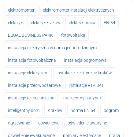
elektromonter
elektromonter instalacji elektrycznych
elektryk
elektryk kraków
elektryk praca
EN-54
EQUAL BUSINESS PARK
fotowoltaika
instalacja elektryczna w domu jednorodzinnym
instalacja fotowoltaiczna
instalacja odgromowa
instalacje elektryczne
instalacje elektryczne kraków
instalacje przeciwpożarowe
instalacje RTV SAT
instalacje teletechniczne
inteligentny budynek
inteligentny dom
Kraków
norma EN 54
odgrom
ogrzewanie
oświetlenie
oświetlenie awaryjne
oświetlenie ewakuacyjne
pomiary elektryczne
praca