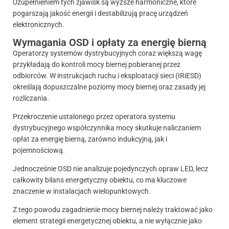
Uzupełnieniem tych zjawisk są wyższe harmoniczne, które
pogarszają jakość energii i destabilizują pracę urządzeń
elektronicznych.
Wymagania OSD i opłaty za energię bierną
Operatorzy systemów dystrybucyjnych coraz większą wagę
przykładają do kontroli mocy biernej pobieranej przez
odbiorców. W instrukcjach ruchu i eksploatacji sieci (IRiESD)
określają dopuszczalne poziomy mocy biernej oraz zasady jej
rozliczania.
Przekroczenie ustalonego przez operatora systemu
dystrybucyjnego współczynnika mocy skutkuje naliczaniem
opłat za energię bierną, zarówno indukcyjną, jak i
pojemnościową.
Jednocześnie OSD nie analizuje pojedynczych opraw LED, lecz
całkowity bilans energetyczny obiektu, co ma kluczowe
znaczenie w instalacjach wielopunktowych.
Z tego powodu zagadnienie mocy biernej należy traktować jako
element strategii energetycznej obiektu, a nie wyłącznie jako