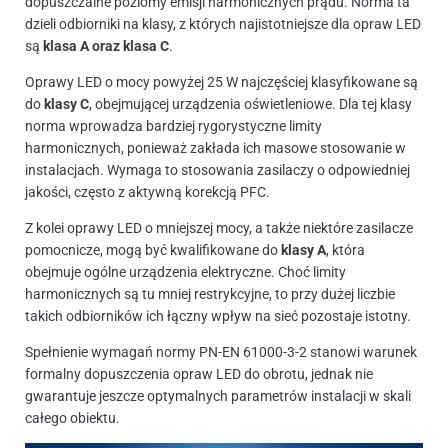
dopuszczalne poziomy emisji harmonicznych prądu. Norma ta
dzieli odbiorniki na klasy, z których najistotniejsze dla opraw LED
są
klasa A oraz klasa C
.
Oprawy LED o mocy powyżej 25 W najczęściej klasyfikowane są
do
klasy C
, obejmującej urządzenia oświetleniowe. Dla tej klasy
norma wprowadza bardziej rygorystyczne limity
harmonicznych, ponieważ zakłada ich masowe stosowanie w
instalacjach. Wymaga to stosowania zasilaczy o odpowiedniej
jakości, często z aktywną korekcją PFC.
Z kolei oprawy LED o mniejszej mocy, a także niektóre zasilacze
pomocnicze, mogą być kwalifikowane do
klasy A
, która
obejmuje ogólne urządzenia elektryczne. Choć limity
harmonicznych są tu mniej restrykcyjne, to przy dużej liczbie
takich odbiorników ich łączny wpływ na sieć pozostaje istotny.
Spełnienie wymagań normy PN-EN 61000-3-2 stanowi warunek
formalny dopuszczenia opraw LED do obrotu, jednak nie
gwarantuje jeszcze optymalnych parametrów instalacji w skali
całego obiektu.