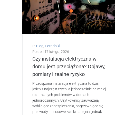
In
Blog
,
Poradniki
Posted
17 lutego, 2026
Czy instalacja elektryczna w
domu jest przeciążona? Objawy,
pomiary i realne ryzyko
Przeciążona instalacja elektryczna to dziś
jeden z najczęstszych, a jednocześnie najmniej
rozumianych problemów w domach
jednorodzinnych. Użytkownicy zauważają
wybijające zabezpieczenia, nagrzewające się
przewody lub losowe zaniki napięcia, jednak