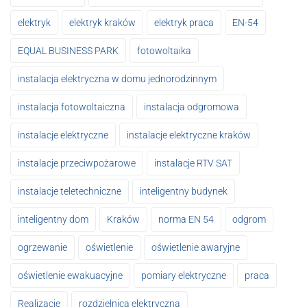
elektryk
elektryk kraków
elektryk praca
EN-54
EQUAL BUSINESS PARK
fotowoltaika
instalacja elektryczna w domu jednorodzinnym
instalacja fotowoltaiczna
instalacja odgromowa
instalacje elektryczne
instalacje elektryczne kraków
instalacje przeciwpożarowe
instalacje RTV SAT
instalacje teletechniczne
inteligentny budynek
inteligentny dom
Kraków
norma EN 54
odgrom
ogrzewanie
oświetlenie
oświetlenie awaryjne
oświetlenie ewakuacyjne
pomiary elektryczne
praca
Realizacje
rozdzielnica elektryczna