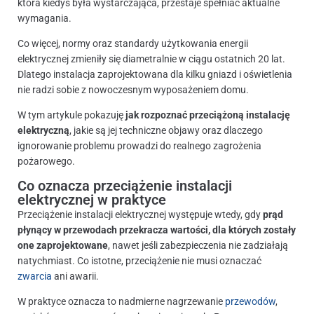
która kiedyś była wystarczająca, przestaje spełniać aktualne
wymagania.
Co więcej, normy oraz standardy użytkowania energii
elektrycznej zmieniły się diametralnie w ciągu ostatnich 20 lat.
Dlatego instalacja zaprojektowana dla kilku gniazd i oświetlenia
nie radzi sobie z nowoczesnym wyposażeniem domu.
W tym artykule pokazuję
jak rozpoznać przeciążoną instalację
elektryczną
, jakie są jej techniczne objawy oraz dlaczego
ignorowanie problemu prowadzi do realnego zagrożenia
pożarowego.
Co oznacza przeciążenie instalacji
elektrycznej w praktyce
Przeciążenie instalacji elektrycznej występuje wtedy, gdy
prąd
płynący w przewodach przekracza wartości, dla których zostały
one zaprojektowane
, nawet jeśli zabezpieczenia nie zadziałają
natychmiast. Co istotne, przeciążenie nie musi oznaczać
zwarcia
ani awarii.
W praktyce oznacza to nadmierne nagrzewanie
przewodów
,