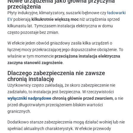
Nowe urządzenia jako główna przyczyna
przeciążenia
Płyty indukcyjne, klimatyzatory, suszarki bębnowe czy
ładowarki
EV
pobierają
kilkukrotnie większą moc
niż urządzenia sprzed
kilkunastu lat. Tymczasem instalacja elektryczna w domu
często pozostaje bez zmian.
W efekcie jeden obwód gniazdowy zasila kilka urządzeń o
łącznej mocy przekraczającej jego dopuszczalne obciążenie. To
właśnie w tym momencie
przeciążona instalacja elektryczna
zaczyna stanowić zagrożenie
.
Dlaczego zabezpieczenia nie zawsze
chronią instalację
Użytkownicy często zakładają, że skoro zabezpieczenie nie
zadziałało, to instalacja jest bezpieczna. W rzeczywistości
wyłączniki nadprądowe
chronią głównie przed zwarciem
, a nie
przed długotrwałym przeciążeniem bliskim wartości
granicznych.
Dodatkowo starsze zabezpieczenia mogą działać wolniej lub nie
spełniać aktualnych charakterystyk. W efekcie przewody