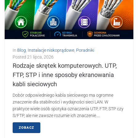
In
Blog
,
Instalacje niskoprądowe
,
Poradniki
Posted
21 lipca, 2026
Rodzaje skrętek komputerowych. UTP,
FTP, STP i inne sposoby ekranowania
kabli sieciowych
Dobór odpowiedniego kabla sieciowego ma ogromne
znaczenie dla stabilności i wydajności sieci LAN. W
praktyce wiele osób spotyka oznaczenia UTP, FTP, STP czy
S/FTP, ale nie zawsze rozumie ich znaczenie....
ZOBACZ