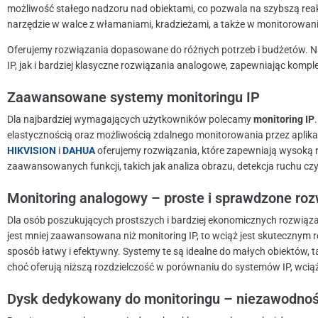
możliwość stałego nadzoru nad obiektami, co pozwala na szybszą rea
narzędzie w walce z włamaniami, kradzieżami, a także w monitorowani
Oferujemy rozwiązania dopasowane do różnych potrzeb i budżetów.
IP, jak i bardziej klasyczne rozwiązania analogowe, zapewniając kompl
Zaawansowane systemy monitoringu IP
Dla najbardziej wymagających użytkowników polecamy
monitoring IP
elastycznością oraz możliwością zdalnego monitorowania przez aplika
HIKVISION
i
DAHUA
oferujemy rozwiązania, które zapewniają wysoką ro
zaawansowanych funkcji, takich jak analiza obrazu, detekcja ruchu c
Monitoring analogowy – proste i sprawdzone roz
Dla osób poszukujących prostszych i bardziej ekonomicznych rozwią
jest mniej zaawansowana niż monitoring IP, to wciąż jest skutecznym
sposób łatwy i efektywny. Systemy te są idealne do małych obiektów, ta
choć oferują niższą rozdzielczość w porównaniu do systemów IP, wciąż
Dysk dedykowany do monitoringu – niezawodno