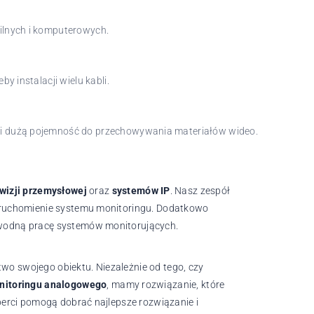
ilnych i komputerowych.
y instalacji wielu kabli.
i dużą pojemność do przechowywania materiałów wideo.
ewizji przemysłowej
oraz
systemów IP
. Nasz zespół
z uruchomienie systemu monitoringu. Dodatkowo
zawodną pracę systemów monitorujących.
two swojego obiektu. Niezależnie od tego, czy
nitoringu analogowego
, mamy rozwiązanie, które
sperci pomogą dobrać najlepsze rozwiązanie i