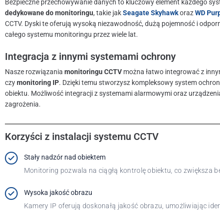
Bezpieczne przechowywanie danych to kluczowy element każdego syst
dedykowane do monitoringu
, takie jak
Seagate Skyhawk
oraz
WD Pur
CCTV. Dyski te oferują wysoką niezawodność, dużą pojemność i odporno
całego systemu monitoringu przez wiele lat.
Integracja z innymi systemami ochrony
Nasze rozwiązania
monitoringu CCTV
można łatwo integrować z innym
czy
monitoring IP
. Dzięki temu stworzysz kompleksowy system ochron
obiektu. Możliwość integracji z systemami alarmowymi oraz urządzeni
zagrożenia.
Korzyści z instalacji systemu CCTV
Stały nadzór nad obiektem
Monitoring pozwala na ciągłą kontrolę obiektu, co zwiększa 
Wysoka jakość obrazu
Kamery IP oferują doskonałą jakość obrazu, umożliwiając ide