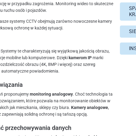
kcję w przypadku zagrożenia. Monitoring wideo to skuteczne
SP
u ruchu osób i pojazdów.
KR
 Nasze systemy CCTV obejmują zarówno nowoczesne kamery
eksową ochronę w każdej sytuacji.
SI
IN
. Systemy te charakteryzują się wyjątkową jakością obrazu,
cje mobilne lub komputerowe. Dzięki
kamerom IP
marki
zdzielczość obrazu (4K, 8MP i więcej) oraz szereg
zy automatyczne powiadomienia.
wiązania
zań proponujemy
monitoring analogowy
. Choć technologia ta
 rozwiązaniem, które pozwala na monitorowanie obiektów w
kich jak mieszkania, sklepy czy biura.
Kamery analogowe
,
 zapewniają solidną ochronę i są tańszą opcją.
ść przechowywania danych