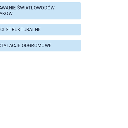
AWANIE ŚWIATŁOWODÓW
AKÓW
ECI STRUKTURALNE
STALACJE ODGROMOWE