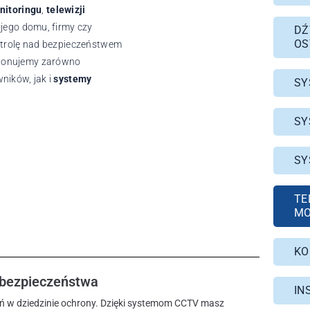
nitoringu
,
telewizji
jego domu, firmy czy
DŹ
OS
trolę nad bezpieczeństwem
roponujemy zarówno
ików, jak i
systemy
SY
SY
SY
TE
MO
KO
 bezpieczeństwa
IN
ań w dziedzinie ochrony. Dzięki systemom CCTV masz