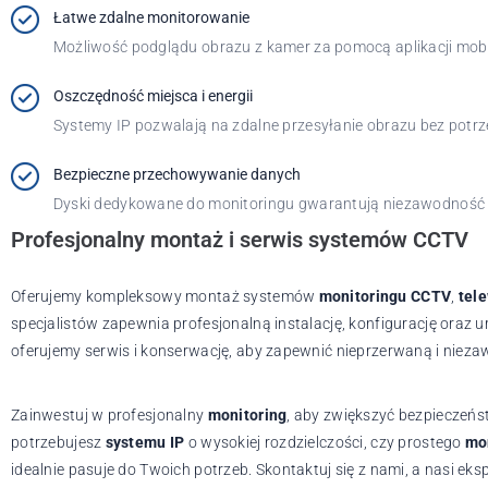
Łatwe zdalne monitorowanie
Możliwość podglądu obrazu z kamer za pomocą aplikacji mob
Oszczędność miejsca i energii
Systemy IP pozwalają na zdalne przesyłanie obrazu bez potrzeb
Bezpieczne przechowywanie danych
Dyski dedykowane do monitoringu gwarantują niezawodność 
Profesjonalny montaż i serwis systemów CCTV
Oferujemy kompleksowy montaż systemów
monitoringu CCTV
,
tel
specjalistów zapewnia profesjonalną instalację, konfigurację ora
oferujemy serwis i konserwację, aby zapewnić nieprzerwaną i nie
Zainwestuj w profesjonalny
monitoring
, aby zwiększyć bezpieczeńs
potrzebujesz
systemu
IP
o wysokiej rozdzielczości, czy prostego
mo
idealnie pasuje do Twoich potrzeb. Skontaktuj się z nami, a nasi ek