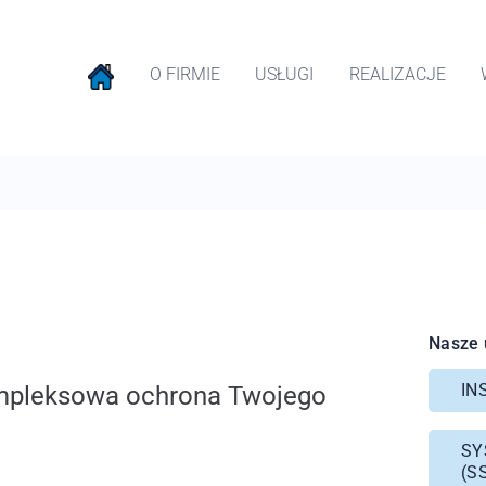
O FIRMIE
USŁUGI
REALIZACJE
Nasze 
IN
leksowa ochrona Twojego
SY
(S