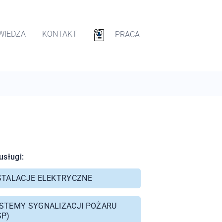
WIEDZA
KONTAKT
PRACA
usługi:
STALACJE ELEKTRYCZNE
STEMY SYGNALIZACJI POŻARU
SP)