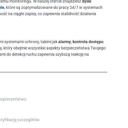
emu monitoringu. W naszej ofercie znajdziesz
dyski
ple
, które są zoptymalizowane do pracy 24/7 w systemach
ść na ciągłe zapisy, co zapewnia stabilność działania
i systemami ochrony, takimi jak
alarmy
,
kontrola dostępu
y, który obejmie wszystkie aspekty bezpieczeństwa Twojego
ami do detekcji ruchu zapewnia szybszą reakcję na
bezpieczeństwo.
ntyfikację szczegółów.