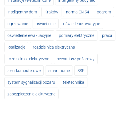
instalacje teletechniczne
inteligentny budynek
inteligentny dom
Kraków
norma EN 54
odgrom
ogrzewanie
oświetlenie
oświetlenie awaryjne
oświetlenie ewakuacyjne
pomiary elektryczne
praca
Realizacje
rozdzielnica elektryczna
rozdzielnice elektryczne
scenariusz pożarowy
sieci komputerowe
smart home
SSP
system sygnalizacji pożaru
teletechnika
zabezpieczenia elektryczne