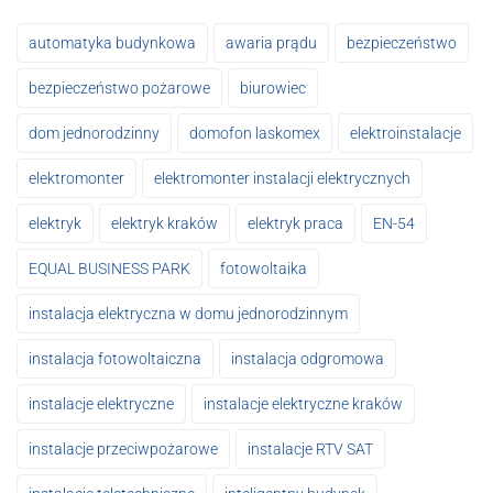
automatyka budynkowa
awaria prądu
bezpieczeństwo
bezpieczeństwo pożarowe
biurowiec
dom jednorodzinny
domofon laskomex
elektroinstalacje
elektromonter
elektromonter instalacji elektrycznych
elektryk
elektryk kraków
elektryk praca
EN-54
EQUAL BUSINESS PARK
fotowoltaika
instalacja elektryczna w domu jednorodzinnym
instalacja fotowoltaiczna
instalacja odgromowa
instalacje elektryczne
instalacje elektryczne kraków
instalacje przeciwpożarowe
instalacje RTV SAT