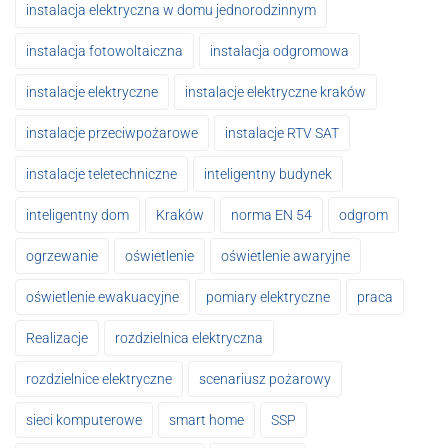
instalacja elektryczna w domu jednorodzinnym
instalacja fotowoltaiczna
instalacja odgromowa
instalacje elektryczne
instalacje elektryczne kraków
instalacje przeciwpożarowe
instalacje RTV SAT
instalacje teletechniczne
inteligentny budynek
inteligentny dom
Kraków
norma EN 54
odgrom
ogrzewanie
oświetlenie
oświetlenie awaryjne
oświetlenie ewakuacyjne
pomiary elektryczne
praca
Realizacje
rozdzielnica elektryczna
rozdzielnice elektryczne
scenariusz pożarowy
sieci komputerowe
smart home
SSP