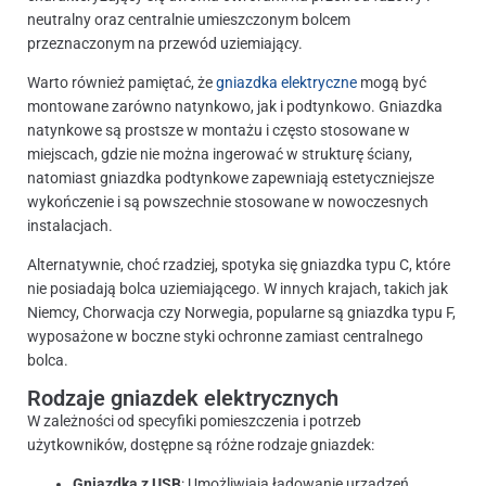
neutralny oraz centralnie umieszczonym bolcem
przeznaczonym na przewód uziemiający.
Warto również pamiętać, że
gniazdka elektryczne
mogą być
montowane zarówno natynkowo, jak i podtynkowo. Gniazdka
natynkowe są prostsze w montażu i często stosowane w
miejscach, gdzie nie można ingerować w strukturę ściany,
natomiast gniazdka podtynkowe zapewniają estetyczniejsze
wykończenie i są powszechnie stosowane w nowoczesnych
instalacjach.
Alternatywnie, choć rzadziej, spotyka się gniazdka typu C, które
nie posiadają bolca uziemiającego. W innych krajach, takich jak
Niemcy, Chorwacja czy Norwegia, popularne są gniazdka typu F,
wyposażone w boczne styki ochronne zamiast centralnego
bolca.
Rodzaje gniazdek elektrycznych
W zależności od specyfiki pomieszczenia i potrzeb
użytkowników, dostępne są różne rodzaje gniazdek:
Gniazdka z USB
: Umożliwiają ładowanie urządzeń