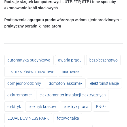
Rodzaje skrętek komputerowych. UTP, FTP, STP i inne sposoby
ekranowania kabli sieciowych
Podłączenie agregatu prądotwórczego w domu jednorodzinnym –
praktyczny poradnik instalatora
automatyka budynkowa
awaria prądu
bezpieczeństwo
bezpieczeństwo pożarowe
biurowiec
dom jednorodzinny
domofon laskomex
elektroinstalacje
elektromonter
elektromonter instalacji elektrycznych
elektryk
elektryk kraków
elektryk praca
EN-54
EQUAL BUSINESS PARK
fotowoltaika