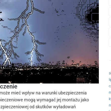
s
l
czenie
c
 może mieć wpływ na warunki ubezpieczenia
m
k
pieczeniowe mogą wymagać jej montażu jako
m
ezpieczeniowej od skutków wyładowań