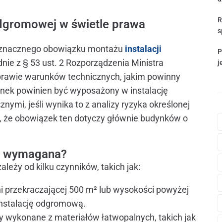
R
odgromowej w świetle prawa
s
noznacznego obowiązku montażu
instalacji
P
ie z § 53 ust. 2 Rozporządzenia Ministra
j
 sprawie warunków technicznych, jakim powinny
ynek powinien być wyposażony w instalację
mi, jeśli wynika to z analizy ryzyka określonej
, że obowiązek ten dotyczy głównie budynków o
st wymagana?
eży od kilku czynników, takich jak:
ni przekraczającej 500 m² lub wysokości powyżej
nstalację odgromową.
ty wykonane z materiałów łatwopalnych, takich jak