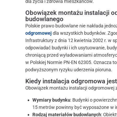
dla życia i zdrowia mieszkańców.
Obowiązek montażu instalacji 
budowlanego
Polskie prawo budowlane nie nakłada jed
odgromowej
dla wszystkich budynków. Zgodn
Infrastruktury z dnia 12 kwietnia 2002 r. w
odpowiadać budynki i ich usytuowanie, bud
chroniącą przed wyładowaniami atmosferyczny
w Polskiej Normie PN-EN 62305. Oznacza to
podwyższonym ryzyku uderzenia pioruna.
Kiedy instalacja odgromowa je
Obowiązek montażu instalacji odgromowej zal
Wymiary budynku
: Budynki o powierzch
15 metrów powinny być wyposażone w i
Rodzaj materiałów budowlanych
: Obiek