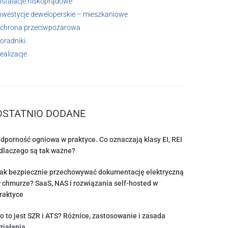
nstalacje niskoprądowe
nwestycje deweloperskie – mieszkaniowe
chrona przeciwpożarowa
oradniki
ealizacje
OSTATNIO DODANE
dporność ogniowa w praktyce. Co oznaczają klasy EI, REI
 dlaczego są tak ważne?
ak bezpiecznie przechowywać dokumentację elektryczną
 chmurze? SaaS, NAS i rozwiązania self-hosted w
raktyce
o to jest SZR i ATS? Różnice, zastosowanie i zasada
ziałania