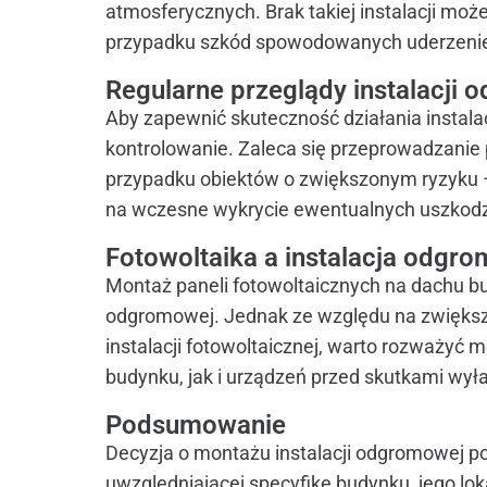
atmosferycznych. Brak takiej instalacji 
przypadku szkód spowodowanych uderzenie
Regularne przeglądy instalacji
Aby zapewnić skuteczność działania instalac
kontrolowanie. Zaleca się przeprowadzanie p
przypadku obiektów o zwiększonym ryzyku –
na wczesne wykrycie ewentualnych uszkodze
Fotowoltaika a instalacja odgr
Montaż paneli fotowoltaicznych na dachu bu
odgromowej. Jednak ze względu na zwiększ
instalacji fotowoltaicznej, warto rozważyć
budynku, jak i urządzeń przed skutkami wy
Podsumowanie
Decyzja o montażu instalacji odgromowej po
uwzględniającej specyfikę budynku, jego lok