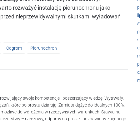
arto rozważyć instalację piorunochronu jako
p
l
a przed nieprzewidywalnymi skutkami wyładowań
s
p
s
c
Odgrom
Piorunochron
m
p
c
m
rozwijający swoje kompetencje i poszerzający wiedzę. Wytrwały,
zań, które po prostu działają. Zamiast dążyć do idealnych 100%,
i możliwe do wdrożenia w rzeczywistych warunkach. Stawia na
ter czerstwy – rzeczowy, odporny na presję i pozbawiony zbędnego