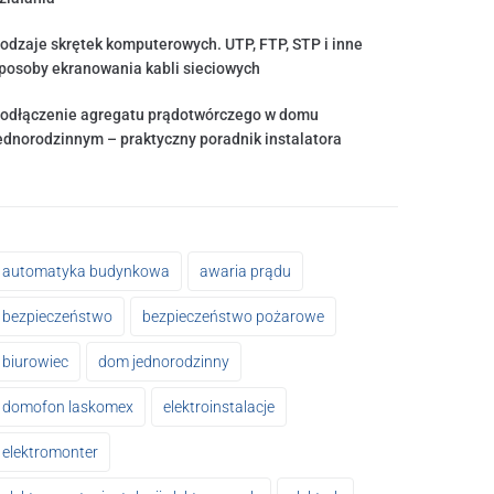
odzaje skrętek komputerowych. UTP, FTP, STP i inne
posoby ekranowania kabli sieciowych
odłączenie agregatu prądotwórczego w domu
ednorodzinnym – praktyczny poradnik instalatora
automatyka budynkowa
awaria prądu
bezpieczeństwo
bezpieczeństwo pożarowe
biurowiec
dom jednorodzinny
domofon laskomex
elektroinstalacje
elektromonter