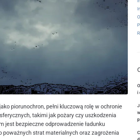
I
I
O
P
R
O
i
ako piorunochron, pełni kluczową rolę w ochronie
J
w
erycznych, takimi jak pożary czy uszkodzenia
p
iem jest bezpieczne odprowadzenie ładunku
ko poważnych strat materialnych oraz zagrożenia
C
d