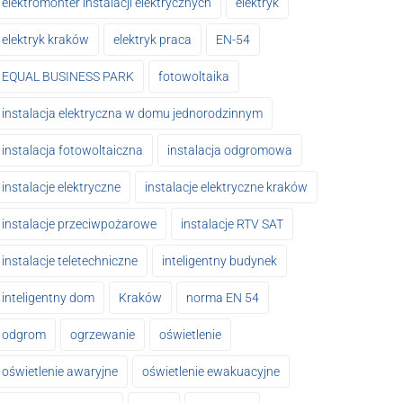
elektromonter instalacji elektrycznych
elektryk
elektryk kraków
elektryk praca
EN-54
EQUAL BUSINESS PARK
fotowoltaika
instalacja elektryczna w domu jednorodzinnym
instalacja fotowoltaiczna
instalacja odgromowa
instalacje elektryczne
instalacje elektryczne kraków
instalacje przeciwpożarowe
instalacje RTV SAT
instalacje teletechniczne
inteligentny budynek
inteligentny dom
Kraków
norma EN 54
odgrom
ogrzewanie
oświetlenie
oświetlenie awaryjne
oświetlenie ewakuacyjne