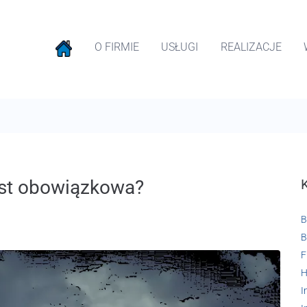
O FIRMIE
USŁUGI
REALIZACJE
est obowiązkowa?
B
B
F
H
I