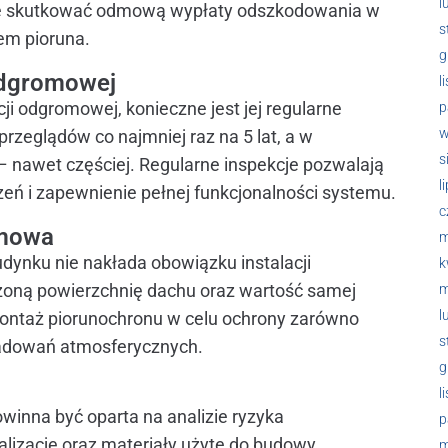
l
może skutkować odmową wypłaty odszkodowania w
s
m pioruna.
g
 odgromowej
l
ji odgromowej, konieczne jest jej regularne
p
w
rzeglądów co najmniej raz na 5 lat, a w
s
 nawet częściej. Regularne inspekcje pozwalają
l
ń i zapewnienie pełnej funkcjonalności systemu.
c
omowa
m
dynku nie nakłada obowiązku instalacji
k
oną powierzchnię dachu oraz wartość samej
m
l
 montaż piorunochronu w celu ochrony zarówno
s
ładowań atmosferycznych.
g
l
winna być oparta na analizie ryzyka
p
alizację oraz materiały użyte do budowy.
m