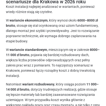
scenariusze dla Krakowa w 2026 roku
Koszt instalacji najlepiej analizować w wariantach, ponieważ
wtedy różnice stają się czytelne.
W
wariancie ekonomicznym
, który wynosi około
6000–8000 zł
brutto
, stosuje się stal ocynkowaną oraz uziom fundamentowy,
dlatego montaż jest szybki i przewidywalny. Jest to rozwiązanie
poprawne technicznie, ale wymaga dobrego zaplanowania na
etapie budowy.
W
wariancie standardowym
, mieszczącym się w zakresie
8000–
11 000 zł brutto
, pojawia się bardziej rozbudowany dach,
większa liczba przewodów odprowadzających oraz pełny
zakres prac wraz z pomiarami. To najczęstszy scenariusz w
Krakowie, ponieważ łączy rozsądny koszt z dobrą trwałością
instalacji.
Natomiast
wariant rozbudowany
, który osiąga poziom
11 000–
14 000 zł brutto
, dotyczy trudniejszych realizacji, gdzie stosuje
się lepsze materiały lub bardziej zaawansowane rozwiązania
uziemiające. W tym przypadku koszt wynika głównie z
większego nakładu pracy oraz czasu montażu, a nie tylko z ceny