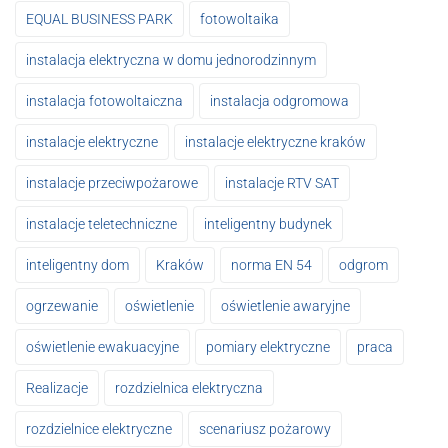
EQUAL BUSINESS PARK
fotowoltaika
instalacja elektryczna w domu jednorodzinnym
instalacja fotowoltaiczna
instalacja odgromowa
instalacje elektryczne
instalacje elektryczne kraków
instalacje przeciwpożarowe
instalacje RTV SAT
instalacje teletechniczne
inteligentny budynek
inteligentny dom
Kraków
norma EN 54
odgrom
ogrzewanie
oświetlenie
oświetlenie awaryjne
oświetlenie ewakuacyjne
pomiary elektryczne
praca
Realizacje
rozdzielnica elektryczna
rozdzielnice elektryczne
scenariusz pożarowy