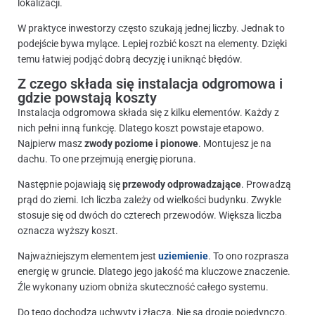
lokalizacji.
W praktyce inwestorzy często szukają jednej liczby. Jednak to
podejście bywa mylące. Lepiej rozbić koszt na elementy. Dzięki
temu łatwiej podjąć dobrą decyzję i uniknąć błędów.
Z czego składa się instalacja odgromowa i
gdzie powstają koszty
Instalacja odgromowa składa się z kilku elementów. Każdy z
nich pełni inną funkcję. Dlatego koszt powstaje etapowo.
Najpierw masz
zwody poziome i pionowe
. Montujesz je na
dachu. To one przejmują energię pioruna.
Następnie pojawiają się
przewody odprowadzające
. Prowadzą
prąd do ziemi. Ich liczba zależy od wielkości budynku. Zwykle
stosuje się od dwóch do czterech przewodów. Większa liczba
oznacza wyższy koszt.
Najważniejszym elementem jest
uziemienie
. To ono rozprasza
energię w gruncie. Dlatego jego jakość ma kluczowe znaczenie.
Źle wykonany uziom obniża skuteczność całego systemu.
Do tego dochodzą uchwyty i złącza. Nie są drogie pojedynczo.